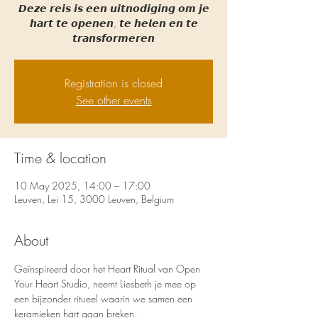
𝘿𝙚𝙯𝙚 𝙧𝙚𝙞𝙨 𝙞𝙨 𝙚𝙚𝙣 𝙪𝙞𝙩𝙣𝙤𝙙𝙞𝙜𝙞𝙣𝙜 𝙤𝙢 𝙟𝙚
𝙝𝙖𝙧𝙩 𝙩𝙚 𝙤𝙥𝙚𝙣𝙚𝙣, 𝙩𝙚 𝙝𝙚𝙡𝙚𝙣 𝙚𝙣 𝙩𝙚
𝙩𝙧𝙖𝙣𝙨𝙛𝙤𝙧𝙢𝙚𝙧𝙚𝙣
Registration is closed
See other events
Time & location
10 May 2025, 14:00 – 17:00
Leuven, Lei 15, 3000 Leuven, Belgium
About
Geïnspireerd door het Heart Ritual van Open 
Your Heart Studio, neemt Liesbeth je mee op 
een bijzonder ritueel waarin we samen een 
keramieken hart gaan breken.