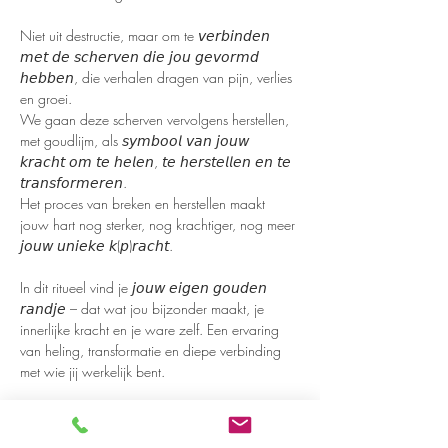
Niet uit destructie, maar om te 𝘷𝘦𝘳𝘣𝘪𝘯𝘥𝘦𝘯 
𝘮𝘦𝘵 𝘥𝘦 𝘴𝘤𝘩𝘦𝘳𝘷𝘦𝘯 𝘥𝘪𝘦 𝘫𝘰𝘶 𝘨𝘦𝘷𝘰𝘳𝘮𝘥 
𝘩𝘦𝘣𝘣𝘦𝘯, die verhalen dragen van pijn, verlies 
en groei.
We gaan deze scherven vervolgens herstellen, 
met goudlijm, als 𝘴𝘺𝘮𝘣𝘰𝘰𝘭 𝘷𝘢𝘯 𝘫𝘰𝘶𝘸 
𝘬𝘳𝘢𝘤𝘩𝘵 𝘰𝘮 𝘵𝘦 𝘩𝘦𝘭𝘦𝘯, 𝘵𝘦 𝘩𝘦𝘳𝘴𝘵𝘦𝘭𝘭𝘦𝘯 𝘦𝘯 𝘵𝘦 
𝘵𝘳𝘢𝘯𝘴𝘧𝘰𝘳𝘮𝘦𝘳𝘦𝘯.
Het proces van breken en herstellen maakt 
jouw hart nog sterker, nog krachtiger, nog meer 
𝘫𝘰𝘶𝘸 𝘶𝘯𝘪𝘦𝘬𝘦 𝘬(𝘱)𝘳𝘢𝘤𝘩𝘵.
In dit ritueel vind je 𝘫𝘰𝘶𝘸 𝘦𝘪𝘨𝘦𝘯 𝘨𝘰𝘶𝘥𝘦𝘯 
𝘳𝘢𝘯𝘥𝘫𝘦 – dat wat jou bijzonder maakt, je 
innerlijke kracht en je ware zelf. Een ervaring 
van heling, transformatie en diepe verbinding 
met wie jij werkelijk bent.
𝘿𝙞𝙩 𝙞𝙨 𝙟𝙤𝙪𝙬 𝙪𝙞𝙩𝙣𝙤𝙙𝙞𝙜𝙞𝙣𝙜 𝙤𝙢 𝙩𝙚 
𝙜𝙧𝙤𝙚𝙞𝙚𝙣, 𝙩𝙚 𝙗𝙡𝙤𝙚𝙞𝙚𝙣 𝙚𝙣 𝙟𝙚 𝙝𝙖𝙧𝙩 𝙬𝙚𝙚𝙧 