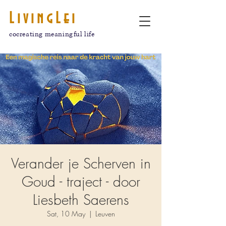
LivingLei
cocreating meaningful life
Verander je Scherven in
Goud - traject - door
Liesbeth Saerens
Sat, 10 May
  |  
Leuven