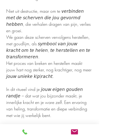
Niet uit destructie, maar om te 𝘷𝘦𝘳𝘣𝘪𝘯𝘥𝘦𝘯 
𝘮𝘦𝘵 𝘥𝘦 𝘴𝘤𝘩𝘦𝘳𝘷𝘦𝘯 𝘥𝘪𝘦 𝘫𝘰𝘶 𝘨𝘦𝘷𝘰𝘳𝘮𝘥 
𝘩𝘦𝘣𝘣𝘦𝘯, die verhalen dragen van pijn, verlies 
en groei.
We gaan deze scherven vervolgens herstellen, 
met goudlijm, als 𝘴𝘺𝘮𝘣𝘰𝘰𝘭 𝘷𝘢𝘯 𝘫𝘰𝘶𝘸 
𝘬𝘳𝘢𝘤𝘩𝘵 𝘰𝘮 𝘵𝘦 𝘩𝘦𝘭𝘦𝘯, 𝘵𝘦 𝘩𝘦𝘳𝘴𝘵𝘦𝘭𝘭𝘦𝘯 𝘦𝘯 𝘵𝘦 
𝘵𝘳𝘢𝘯𝘴𝘧𝘰𝘳𝘮𝘦𝘳𝘦𝘯.
Het proces van breken en herstellen maakt 
jouw hart nog sterker, nog krachtiger, nog meer 
𝘫𝘰𝘶𝘸 𝘶𝘯𝘪𝘦𝘬𝘦 𝘬(𝘱)𝘳𝘢𝘤𝘩𝘵.
In dit ritueel vind je 𝘫𝘰𝘶𝘸 𝘦𝘪𝘨𝘦𝘯 𝘨𝘰𝘶𝘥𝘦𝘯 
𝘳𝘢𝘯𝘥𝘫𝘦 – dat wat jou bijzonder maakt, je 
innerlijke kracht en je ware zelf. Een ervaring 
van heling, transformatie en diepe verbinding 
met wie jij werkelijk bent.
𝘿𝙞𝙩 𝙞𝙨 𝙟𝙤𝙪𝙬 𝙪𝙞𝙩𝙣𝙤𝙙𝙞𝙜𝙞𝙣𝙜 𝙤𝙢 𝙩𝙚 
𝙜𝙧𝙤𝙚𝙞𝙚𝙣, 𝙩𝙚 𝙗𝙡𝙤𝙚𝙞𝙚𝙣 𝙚𝙣 𝙟𝙚 𝙝𝙖𝙧𝙩 𝙬𝙚𝙚𝙧 