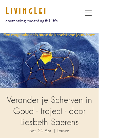
LivingLei
cocreating meaningful life
Verander je Scherven in
Goud - traject - door
Liesbeth Saerens
Sat, 26 Apr
  |  
Leuven