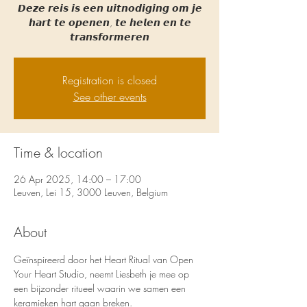
𝘿𝙚𝙯𝙚 𝙧𝙚𝙞𝙨 𝙞𝙨 𝙚𝙚𝙣 𝙪𝙞𝙩𝙣𝙤𝙙𝙞𝙜𝙞𝙣𝙜 𝙤𝙢 𝙟𝙚
𝙝𝙖𝙧𝙩 𝙩𝙚 𝙤𝙥𝙚𝙣𝙚𝙣, 𝙩𝙚 𝙝𝙚𝙡𝙚𝙣 𝙚𝙣 𝙩𝙚
𝙩𝙧𝙖𝙣𝙨𝙛𝙤𝙧𝙢𝙚𝙧𝙚𝙣
Registration is closed
See other events
Time & location
26 Apr 2025, 14:00 – 17:00
Leuven, Lei 15, 3000 Leuven, Belgium
About
Geïnspireerd door het Heart Ritual van Open 
Your Heart Studio, neemt Liesbeth je mee op 
een bijzonder ritueel waarin we samen een 
keramieken hart gaan breken.