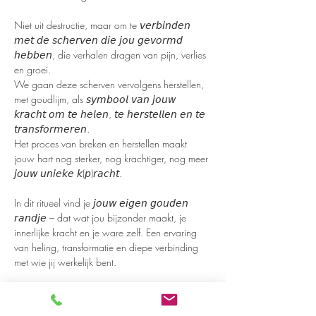
Niet uit destructie, maar om te 𝘷𝘦𝘳𝘣𝘪𝘯𝘥𝘦𝘯 
𝘮𝘦𝘵 𝘥𝘦 𝘴𝘤𝘩𝘦𝘳𝘷𝘦𝘯 𝘥𝘪𝘦 𝘫𝘰𝘶 𝘨𝘦𝘷𝘰𝘳𝘮𝘥 
𝘩𝘦𝘣𝘣𝘦𝘯, die verhalen dragen van pijn, verlies 
en groei.
We gaan deze scherven vervolgens herstellen, 
met goudlijm, als 𝘴𝘺𝘮𝘣𝘰𝘰𝘭 𝘷𝘢𝘯 𝘫𝘰𝘶𝘸 
𝘬𝘳𝘢𝘤𝘩𝘵 𝘰𝘮 𝘵𝘦 𝘩𝘦𝘭𝘦𝘯, 𝘵𝘦 𝘩𝘦𝘳𝘴𝘵𝘦𝘭𝘭𝘦𝘯 𝘦𝘯 𝘵𝘦 
𝘵𝘳𝘢𝘯𝘴𝘧𝘰𝘳𝘮𝘦𝘳𝘦𝘯.
Het proces van breken en herstellen maakt 
jouw hart nog sterker, nog krachtiger, nog meer 
𝘫𝘰𝘶𝘸 𝘶𝘯𝘪𝘦𝘬𝘦 𝘬(𝘱)𝘳𝘢𝘤𝘩𝘵.
In dit ritueel vind je 𝘫𝘰𝘶𝘸 𝘦𝘪𝘨𝘦𝘯 𝘨𝘰𝘶𝘥𝘦𝘯 
𝘳𝘢𝘯𝘥𝘫𝘦 – dat wat jou bijzonder maakt, je 
innerlijke kracht en je ware zelf. Een ervaring 
van heling, transformatie en diepe verbinding 
met wie jij werkelijk bent.
𝘿𝙞𝙩 𝙞𝙨 𝙟𝙤𝙪𝙬 𝙪𝙞𝙩𝙣𝙤𝙙𝙞𝙜𝙞𝙣𝙜 𝙤𝙢 𝙩𝙚 
𝙜𝙧𝙤𝙚𝙞𝙚𝙣, 𝙩𝙚 𝙗𝙡𝙤𝙚𝙞𝙚𝙣 𝙚𝙣 𝙟𝙚 𝙝𝙖𝙧𝙩 𝙬𝙚𝙚𝙧 