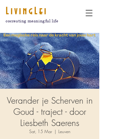
LivingLei
cocreating meaningful life
Verander je Scherven in
Goud - traject - door
Liesbeth Saerens
Sat, 15 Mar
  |  
Leuven