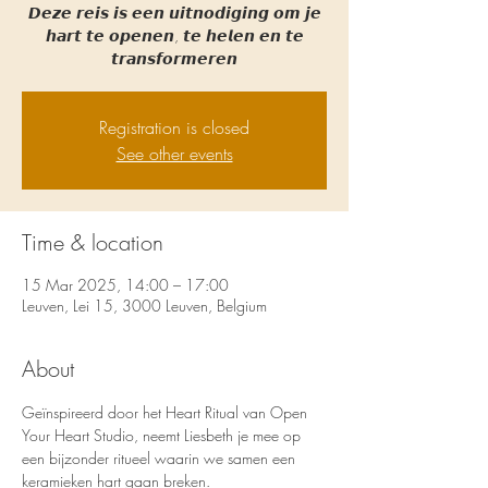
𝘿𝙚𝙯𝙚 𝙧𝙚𝙞𝙨 𝙞𝙨 𝙚𝙚𝙣 𝙪𝙞𝙩𝙣𝙤𝙙𝙞𝙜𝙞𝙣𝙜 𝙤𝙢 𝙟𝙚
𝙝𝙖𝙧𝙩 𝙩𝙚 𝙤𝙥𝙚𝙣𝙚𝙣, 𝙩𝙚 𝙝𝙚𝙡𝙚𝙣 𝙚𝙣 𝙩𝙚
𝙩𝙧𝙖𝙣𝙨𝙛𝙤𝙧𝙢𝙚𝙧𝙚𝙣
Registration is closed
See other events
Time & location
15 Mar 2025, 14:00 – 17:00
Leuven, Lei 15, 3000 Leuven, Belgium
About
Geïnspireerd door het Heart Ritual van Open 
Your Heart Studio, neemt Liesbeth je mee op 
een bijzonder ritueel waarin we samen een 
keramieken hart gaan breken.