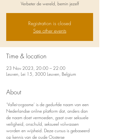
Verbeter de wereld, bemin jezelf
Registration is closed
See other events
Time & location
23 Nov 2023, 20:00 – 22:00
Leuven, Lei 15, 3000 Leuven, Belgium
About
‘Vallei-orgasme’ is de gedurfde naam van een 
Nederlandse online platform dat, anders dan 
de naam doet vermoeden, gaat over seksuele 
veiligheid, onschuld, seksueel volwassen 
worden en wijsheid. Deze cursus is gebaseerd 
op kennis van de oude Oosterse 