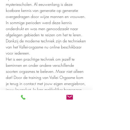
mysteriescholen. Al eeuwenlang is deze 
kostbare kennis van generatie op generatie 
overgedragen door wijze mannen en vrouwen. 
In sommige perioden werd deze kennis 
onderdrukt en was men genoodzaakt naar 
afgelegen gebieden te reizen om het te leren. 
Dankzij de moderne techniek zijn de technieken 
van het Vallei-orgasme nu online beschikbaar 
voor iedereen.
Het is een prachtige techniek om jezelf te 
beminnen en onder andere verschillende 
soorten orgasmes te beleven. Maar niet alleen 
dat! Door de training van Vallei Orgasme kom 
je terug in contact met jouw eigen energiebron, 
jouw levenslust. Je kan makkelijker begrenzen, 
je voelt je lekkerder in je vel, je voelt je voller en 
gaat vanuit die volheid verbinden wat maakt…
Read more >