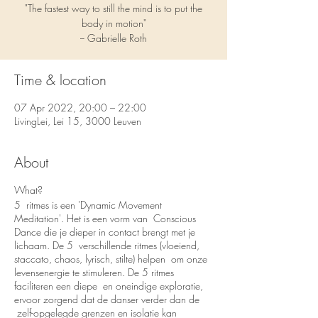
"The fastest way to still the mind is to put the
body in motion"
-- Gabrielle Roth
Time & location
07 Apr 2022, 20:00 – 22:00
LivingLei, Lei 15, 3000 Leuven
About
What?
5 ritmes is een 'Dynamic Movement
Meditation'. Het is een vorm van Conscious
Dance die je dieper in contact brengt met je
lichaam. De 5 verschillende ritmes (vloeiend,
staccato, chaos, lyrisch, stilte) helpen om onze
levensenergie te stimuleren. De 5 ritmes
faciliteren een diepe en oneindige exploratie,
ervoor zorgend dat de danser verder dan de
zelf-opgelegde grenzen en isolatie kan