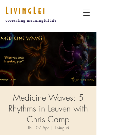
LivingLei
cocreating meaningful life
Medicine Waves: 5
Rhythms in Leuven with
Chris Camp
Thu, 07 Apr
  |  
LivingLei