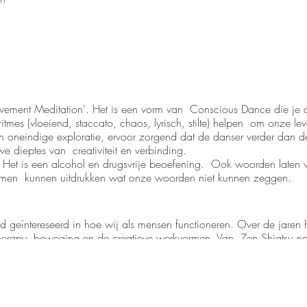
ement Meditation'. Het is een vorm van Conscious Dance die je di
itmes (vloeiend, staccato, chaos, lyrisch, stilte) helpen om onze lev
 en oneindige exploratie, ervoor zorgend dat de danser verder dan 
e dieptes van creativiteit en verbinding.
Het is een alcohol en drugsvrije beoefening. Ook woorden laten 
amen kunnen uitdrukken wat onze woorden niet kunnen zeggen.
d geïntereseerd in hoe wij als mensen functioneren. Over de jaren he
erapy, beweging en de creatieve werkvormen. Van Zen Shiatsu naa
alogue en Traumatherapie (Somatic Experiencing), hij krijgt niet ge
Zijn grootste liefde zijn echter de 5 ritmes. Eens je je lichaam i
ing Zen Shiatsu (uniek in België), is de oprichter van groepspraktij
g yoga) en begeleidt cliënten met Gestalt Awareness Practice, Dans