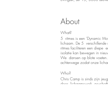
About
What?
5 ritmes is een 'Dynamic Mov
lichaam. De 5 verschillende r
ritmes faciliteren een diepe
isolatie kan bewegen in nieuw
We dansen op blote voeten. 
achterwege zodat onze lich
Who?
Chris Camp is sinds zijn jeug
door lichaamswerk, psychoth
Improvisatietheater, Voice Di
de helende vormen te duiken. 
poorten voor magie.
Chris geeft de 4 Jarige opleid
en toe nog yoga les (yin yan