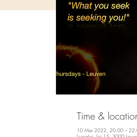
Time & locatio
10 Mar 2022, 20:00 – 22
LivingLei, Lei 15, 3000 Leuv