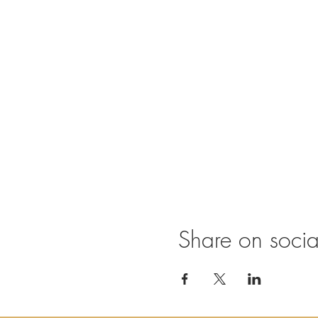
Voice Dialogue en Somatic Ex
geaccrediteerd lesgever in de
proces met mogelijks diepe i
Practicals:
Meebrengen: loszittend
Je bent welkom zoals je
De lessen zijn ook open
De deuren zijn open va
Prijs: € 20,- Betaling 
Alle data: 10 Maart, 7
Inschrijven via
https:/
Info en vragen via:
www
Share on soci