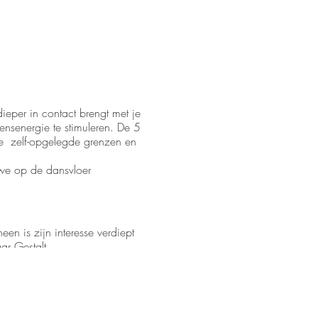
eper in contact brengt met je
ensenergie te stimuleren. De 5
de zelf-opgelegde grenzen en
we op de dansvloer
en is zijn interesse verdiept
r Gestalt,
noeg van studeren en dieper in
n beweging brengt, open je de
k
De Ondersteuning
, geeft af
- en Bewegingstherapie,