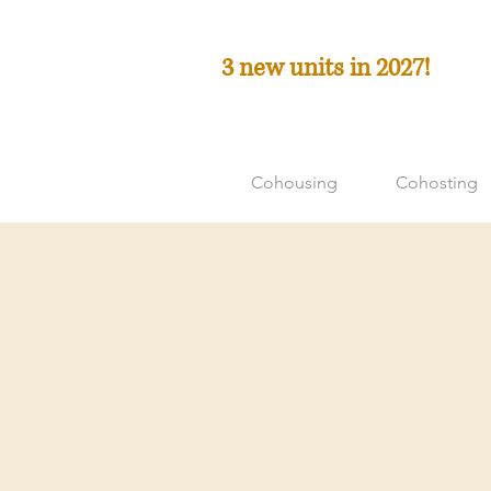
3 new units in 2027!
Cohousing
Cohosting