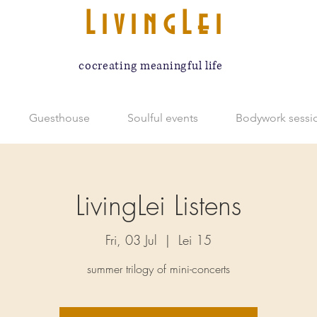
LivingLei
cocreating meaningful life
Guesthouse
Soulful events
Bodywork sessi
LivingLei Listens
Fri, 03 Jul
  |  
Lei 15
summer trilogy of mini-concerts