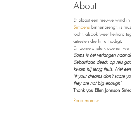
About
Er blaast een nieuwe wind in 
Simoens
 binnenbrengt, is m
tocht, alsook weer keihard te
artiesten die hij uitnodigt.
Dit zomerdrieluik openen we m
Soms is het verlangen naar dat
Sebastiaan deed: op reis gaa
kwam hij terug thuis. Met een
'If your dreams don't scare yo
they are not big enough'
Thank you Ellen Johnson Sirle
Read more >