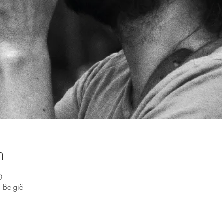
n
0
 België