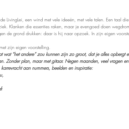
de LivingLei, een wind met vele ideeën, met vele talen. Een taal di
uziek. Klanken die essenties raken, maar je evengoed doen wegd
gen de grond drukken: daar is hij naar opzoek. In zijn eigen voorste
et zijn eigen voorstelling.
 wat “het andere” zou kunnen zijn zo groot, dat je alles opbergt en 
n. Zonder plan, maar met gitaar. Negen maanden, veel vragen en é
 karrevracht aan nummers, beelden en inspiratie:
u,
af