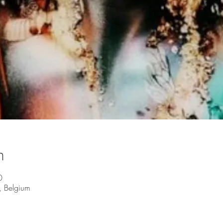
n
0
, Belgium