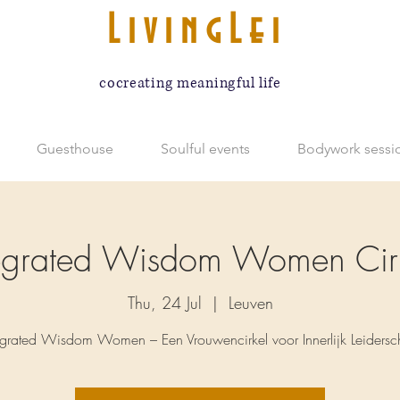
LivingLei
cocreating meaningful life
Guesthouse
Soulful events
Bodywork sessi
tegrated Wisdom Women Cirk
Thu, 24 Jul
  |  
Leuven
egrated Wisdom Women – Een Vrouwencirkel voor Innerlijk Leiders