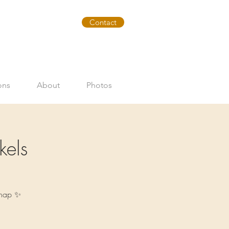
Contact
ons
About
Photos
els
chap ✨