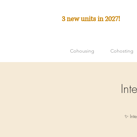
3 new units in 2027!
Cohousing
Cohosting
In
✨ Int