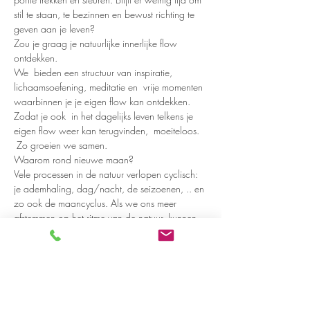
stil te staan, te bezinnen en bewust richting te 
geven aan je leven?
Zou je graag je natuurlijke innerlijke flow 
ontdekken.
We  bieden een structuur van inspiratie, 
lichaamsoefening, meditatie en  vrije momenten 
waarbinnen je je eigen flow kan ontdekken. 
Zodat je ook  in het dagelijks leven telkens je 
eigen flow weer kan terugvinden,  moeiteloos. 
 Zo groeien we samen.
Waarom rond nieuwe maan?
Vele processen in de natuur verlopen cyclisch: 
je ademhaling, dag/nacht, de seizoenen, .. en 
zo ook de maancyclus. Als we ons meer 
afstemmen op het ritme van de natuur, kunnen 
we die natuurlijke flow ook beter toelaten in 
onszelf.
Read more >