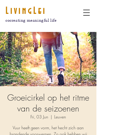
LivingLei
cocreating meaningful life
Groeicirkel op het ritme
van de seizoenen
Fri, 03 Jun
  |  
Leuven
Vuur heeft geen vorm, het hecht zich aan
brandende voorwerpen. Zo ook hebben wij