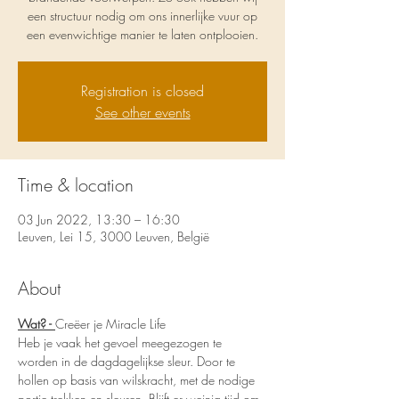
een structuur nodig om ons innerlijke vuur op
een evenwichtige manier te laten ontplooien.
Registration is closed
See other events
Time & location
03 Jun 2022, 13:30 – 16:30
Leuven, Lei 15, 3000 Leuven, België
About
Wat? - 
Creëer je Miracle Life
Heb je vaak het gevoel meegezogen te 
worden in de dagdagelijkse sleur. Door te 
hollen op basis van wilskracht, met de nodige 
portie trekken en sleuren. Blijft er weinig tijd om 