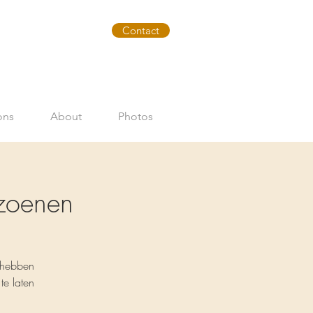
Contact
ons
About
Photos
izoenen
 hebben
te laten