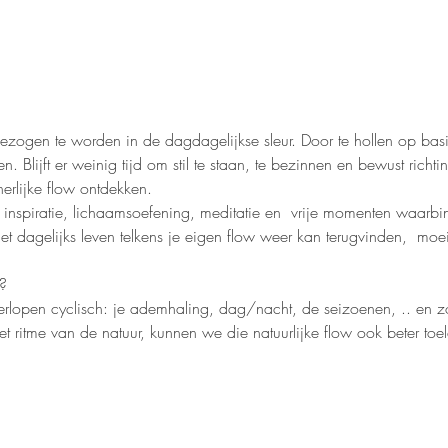
zogen te worden in de dagdagelijkse sleur. Door te hollen op basis
en. Blijft er weinig tijd om stil te staan, te bezinnen en bewust richt
nerlijke flow ontdekken. 
inspiratie, lichaamsoefening, meditatie en  vrije momenten waarbin
et dagelijks leven telkens je eigen flow weer kan terugvinden,  moe
? 
verlopen cyclisch: je ademhaling, dag/nacht, de seizoenen, .. en 
ritme van de natuur, kunnen we die natuurlijke flow ook beter toela