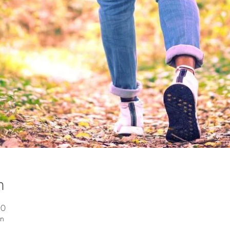
n
30
en