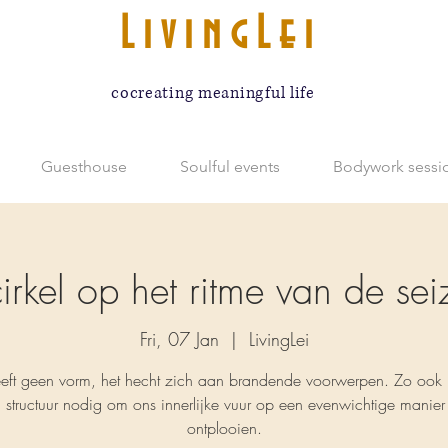
LivingLei
cocreating meaningful life
Guesthouse
Soulful events
Bodywork sessi
irkel op het ritme van de se
Fri, 07 Jan
  |  
LivingLei
eeft geen vorm, het hecht zich aan brandende voorwerpen. Zo ook
 structuur nodig om ons innerlijke vuur op een evenwichtige manier 
ontplooien.