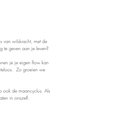
 van wilskracht, met de 
ing te geven aan je leven?
nen je je eigen flow kan 
iteloos.  Zo groeien we 
zo ook de maancyclus. Als 
ten in onszelf.