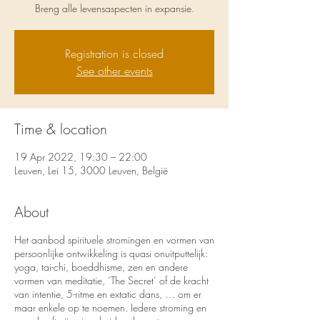
Breng alle levensaspecten in expansie.
Registration is closed
See other events
Time & location
19 Apr 2022, 19:30 – 22:00
Leuven, Lei 15, 3000 Leuven, België
About
Het aanbod spirituele stromingen en vormen van
persoonlijke ontwikkeling is quasi onuitputtelijk:
yoga, tai-chi, boeddhisme, zen en andere
vormen van meditatie, ‘The Secret’ of de kracht
van intentie, 5-ritme en extatic dans, … om er
maar enkele op te noemen. Iedere stroming en