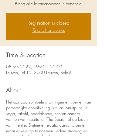
Breng alle levensaspecten in expansie.
Registration is closed
See other events
Time & location
08 Feb 2022, 19:30 – 22:00
Leuven, Lei 15, 3000 Leuven, België
About
Het aanbod spirituele stromingen en vormen van
persoonlijke ontwikkeling is quasi onuitputtelijk:
yoga, tai-chi, boeddhisme, zen en andere
vormen van meditatie, ‘The Secret’ of de kracht
van intentie, 5-ritme en extatic dans, … om er
maar enkele op te noemen. Iedere stroming en