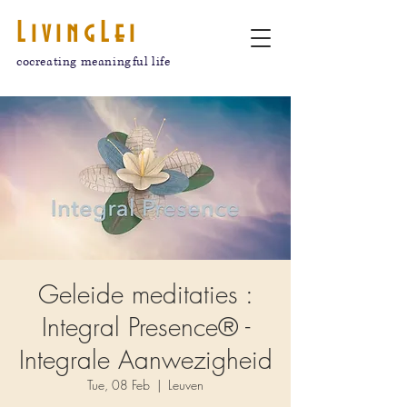
LivingLei
cocreating meaningful life
Geleide meditaties :
Integral Presence® -
Integrale Aanwezigheid
Tue, 08 Feb
  |  
Leuven