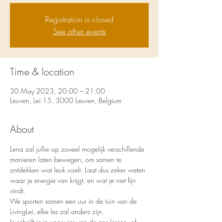
Registration is closed
See other events
Time & location
30 May 2023, 20:00 – 21:00
Leuven, Lei 15, 3000 Leuven, Belgium
About
Lena zal jullie op zoveel mogelijk verschillende 
manieren laten bewegen, om samen te 
ontdekken wat leuk voelt. Laat dus zeker weten 
waar je energie van krijgt, en wat je niet fijn 
vindt.
We sporten samen een uur in de tuin van de 
LivingLei, elke les zal anders zijn.
Je schrijft je in voor vier van de zes lessen, of 