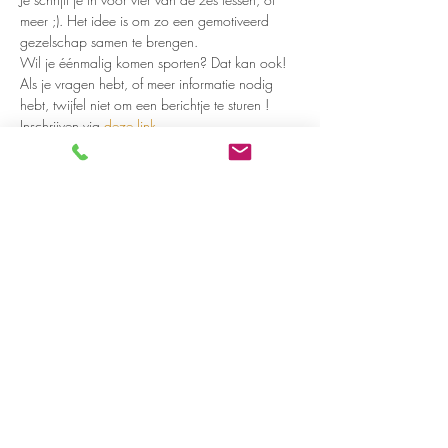
meer ;). Het idee is om zo een gemotiveerd 
gezelschap samen te brengen. 
Wil je éénmalig komen sporten? Dat kan ook!
Als je vragen hebt, of meer informatie nodig 
hebt, twijfel niet om een berichtje te sturen ! 
Inschrijven via 
deze link
Share on social media
LivingLei
cocreating meaningful life
Lei 15 - 3000 Leuven