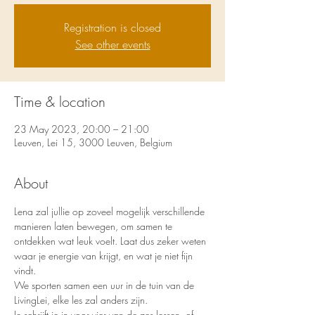
Registration is closed
See other events
Time & location
23 May 2023, 20:00 – 21:00
Leuven, Lei 15, 3000 Leuven, Belgium
About
Lena zal jullie op zoveel mogelijk verschillende 
manieren laten bewegen, om samen te 
ontdekken wat leuk voelt. Laat dus zeker weten 
waar je energie van krijgt, en wat je niet fijn 
vindt.
We sporten samen een uur in de tuin van de 
LivingLei, elke les zal anders zijn.
Je schrijft je in voor vier van de zes lessen, of 