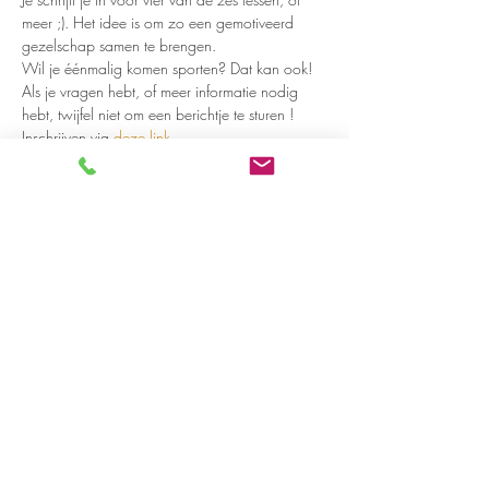
meer ;). Het idee is om zo een gemotiveerd 
gezelschap samen te brengen. 
Wil je éénmalig komen sporten? Dat kan ook!
Als je vragen hebt, of meer informatie nodig 
hebt, twijfel niet om een berichtje te sturen ! 
Inschrijven via 
deze link
Share on social media
LivingLei
cocreating meaningful life
Lei 15 - 3000 Leuven