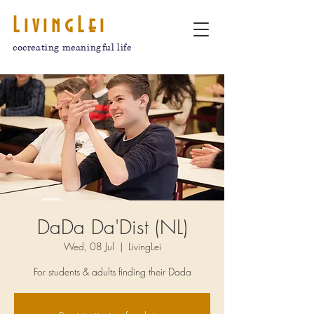
LivingLei
cocreating meaningful life
DaDa Da'Dist (NL)
Wed, 08 Jul
  |  
LivingLei
For students & adults finding their Dada