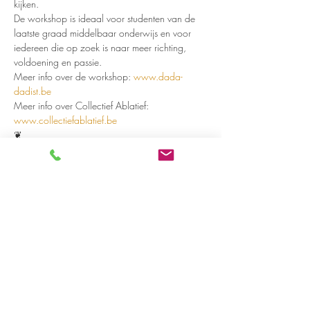
kijken.
De workshop is ideaal voor studenten van de 
laatste graad middelbaar onderwijs en voor 
iedereen die op zoek is naar meer richting, 
voldoening en passie.    
Meer info over de workshop: 
www.dada-
dadist.be
Meer info over Collectief Ablatief: 
www.collectiefablatief.be
❦ 
Read more >
Share on social media