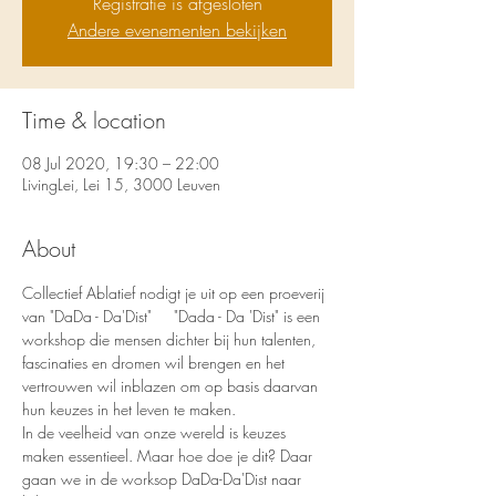
Registratie is afgesloten
Andere evenementen bekijken
Time & location
08 Jul 2020, 19:30 – 22:00
LivingLei, Lei 15, 3000 Leuven
About
Collectief Ablatief nodigt je uit op een proeverij 
van "DaDa - Da'Dist"     "Dada - Da 'Dist" is een 
workshop die mensen dichter bij hun talenten, 
fascinaties en dromen wil brengen en het 
vertrouwen wil inblazen om op basis daarvan 
hun keuzes in het leven te maken.
In de veelheid van onze wereld is keuzes 
maken essentieel. Maar hoe doe je dit? Daar 
gaan we in de worksop DaDa-Da'Dist naar 