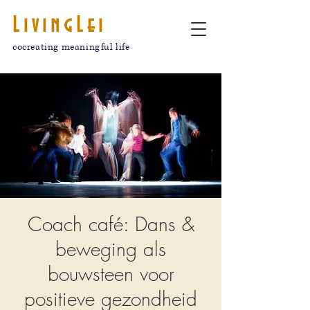
LivingLei
cocreating meaningful life
Coach café: Dans &
beweging als
bouwsteen voor
positieve gezondheid