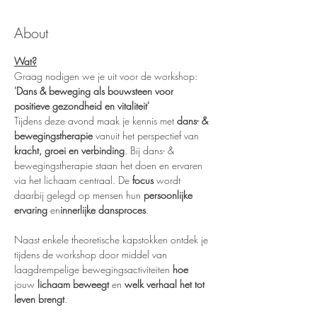
About
Wat?
Graag nodigen we je uit voor de workshop:
'Dans & beweging als bouwsteen voor 
positieve gezondheid en vitaliteit'
Tijdens deze avond maak je kennis met 
dans- & 
bewegingstherapie
 vanuit het perspectief van 
kracht, groei en verbinding
. Bij dans- & 
bewegingstherapie staan het doen en ervaren 
via het lichaam centraal. De 
focus
 wordt 
daarbij gelegd op mensen hun 
persoonlijke 
ervaring
 en
innerlijke dansproces
.   

Naast enkele theoretische kapstokken ontdek je 
tijdens de workshop door middel van 
laagdrempelige bewegingsactiviteiten 
hoe
jouw 
lichaam beweegt
 en 
welk verhaal het tot 
leven brengt
. 
