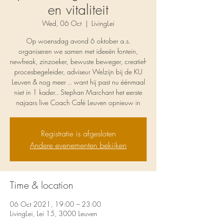
en vitaliteit
Wed, 06 Oct
  |  
LivingLei
Op woensdag avond 6 oktober a.s.
organiseren we samen met ideeën fontein,
newfreak, zinzoeker, bewuste beweger, creatief-
procesbegeleider, adviseur Welzijn bij de KU
Leuven & nog meer .. want hij past nu éénmaal
niet in 1 kader.. Stephan Marchant het eerste
najaars live Coach Café Leuven opnieuw in
Registratie is afgesloten
Andere evenementen bekijken
Time & location
06 Oct 2021, 19:00 – 23:00
LivingLei, Lei 15, 3000 Leuven