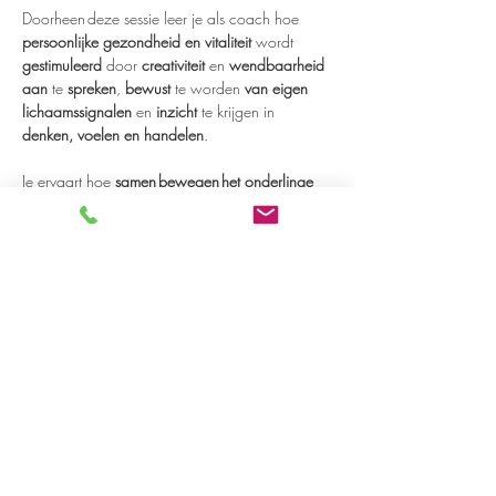
Doorheen deze sessie leer je als coach hoe 
persoonlijke gezondheid en vitaliteit
 wordt 
gestimuleerd 
door 
creativiteit
 en 
wendbaarheid 
aan 
te 
spreken
, 
bewust 
te worden 
van eigen 
lichaamssignalen
 en 
inzicht 
te krijgen in 
denken, voelen en handelen
. 

Je ervaart hoe 
samen bewegen het onderlinge 
vertrouwen verhoogt 
en 
hoe je verbondenheid 
creëert
 vanuit een open en authentieke (non-
verbale) communicatie. 

De sessie is een 
weergave van de werkwijze 
van Move2Create
.

Move2Create is een creatieve praktijk van 
menselijke…
Read more >