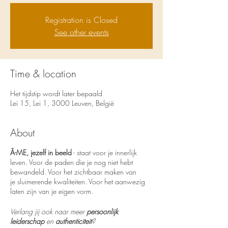
Registration is Closed
See other events
Time & location
Het tijdstip wordt later bepaald
Lei 15, Lei 1, 3000 Leuven, België
About
Â-ME, jezelf in beeld
- staat voor je innerlijk
leven. Voor de paden die je nog niet hebt
bewandeld. Voor het zichtbaar maken van
je sluimerende kwaliteiten. Voor het aanwezig
laten zijn van je eigen vorm.
Verlang jij ook naar meer
persoonlijk
leiderschap
en
authenticiteit
?