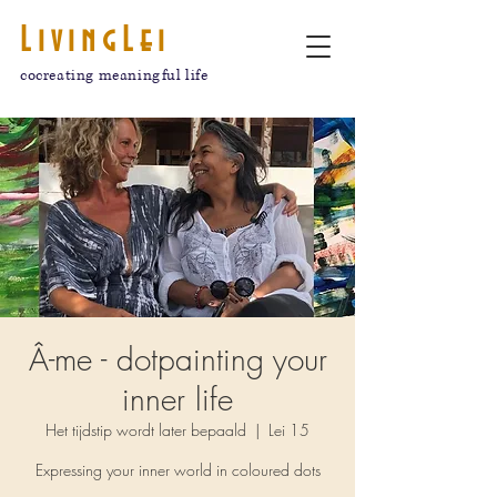
LivingLei
cocreating meaningful life
Â-me - dotpainting your
inner life
Het tijdstip wordt later bepaald
  |  
Lei 15
Expressing your inner world in coloured dots