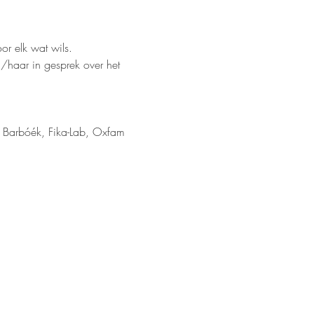
r elk wat wils.
/haar in gesprek over het 
 Barbóék, Fika-Lab, Oxfam 