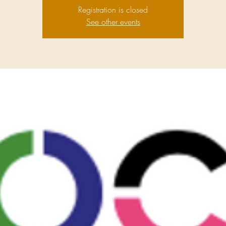
Registration is closed
See other events