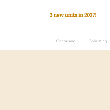
3 new units in 2027!
Cohousing
Cohosting