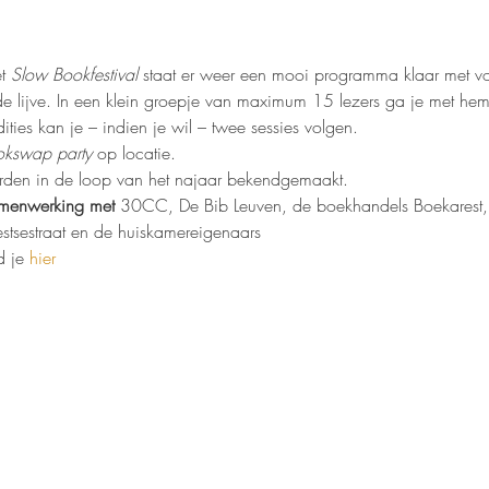
t 
Slow Bookfestival 
staat er weer een mooi programma klaar met voo
de lijve. In een klein groepje van maximum 15 lezers ga je met hem
ities kan je – indien je wil – twee sessies volgen.
kswap party
 op locatie.
den in de loop van het najaar bekendgemaakt.
amenwerking met
 30CC, De Bib Leuven, de boekhandels Boekarest,
tsestraat en de huiskamereigenaars
d je 
hier