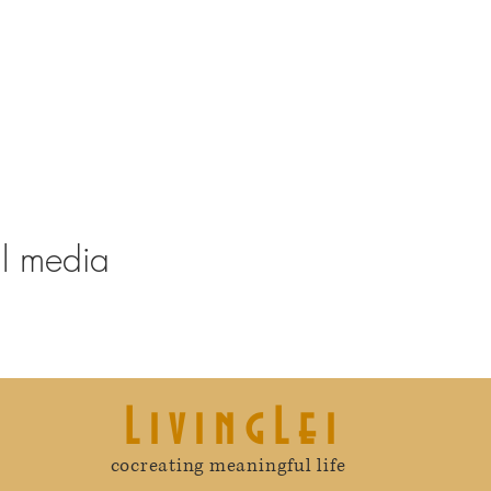
al media
LivingLei
cocreating meaningful life